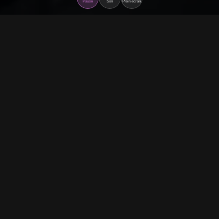
Pause
Son
Plein écran
À propos du projet
Ados bien dans ses baskets
est un documentaire qui
suit un projet théâtral innovant dans un collège. Cette
aventure humaine révèle comment le théâtre peut
transformer les adolescents et leur donner confiance
en eux.
À travers les répétitions, les doutes et les réussites,
nous découvrons des jeunes qui se dépassent et
trouvent leur voix grâce à l'art dramatique.