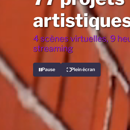
artistique
4 scènes virtuelles, 9 he
streaming
Pause
Plein écran