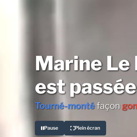
Marine Le
est passée
Tourné-monté
façon
go
Pause
Plein écran