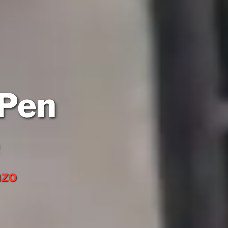
 Pen
nzo