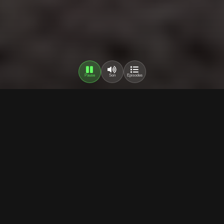
Pause
Son
Episodes
Description
Une websérie documentaire sur les problèmes
d'incivilités rencontrées dans les résidences et
cités. À travers 21 épisodes, découvrez des
témoignages authentiques sur le respect, la vie en
communauté et les défis du quotidien dans les
quartiers.