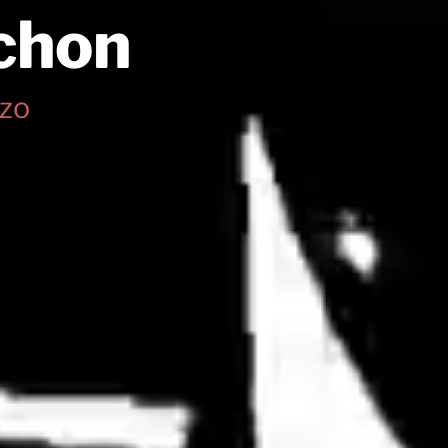
chon
zo